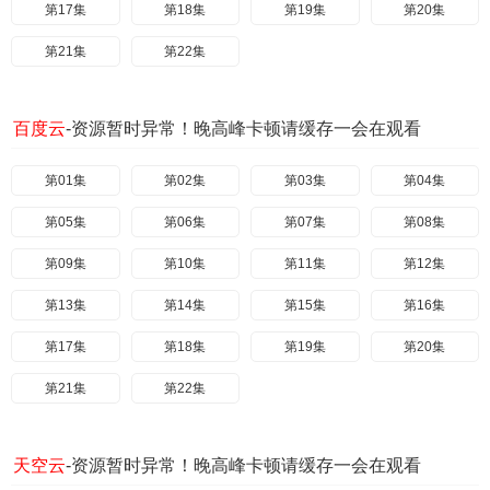
第17集
第18集
第19集
第20集
第21集
第22集
百度云
-资源暂时异常！晚高峰卡顿请缓存一会在观看
第01集
第02集
第03集
第04集
第05集
第06集
第07集
第08集
第09集
第10集
第11集
第12集
第13集
第14集
第15集
第16集
第17集
第18集
第19集
第20集
第21集
第22集
天空云
-资源暂时异常！晚高峰卡顿请缓存一会在观看