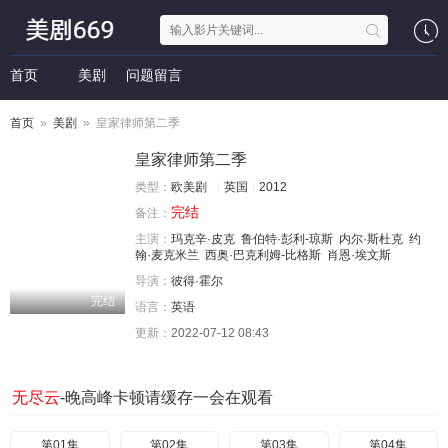
首页
美剧
问题留言
首页
»
美剧
» 皇家律师第二季
皇家律师第二季
类型：
欧美剧
英国
2012
完结
备注：
主演：
玛克辛·皮克
鲁伯特·彭利-琼斯
内尔·斯杜克
约
翰·麦克米兰
西奥·巴克利姆-比格斯
肖恩·埃文斯
导演：
彼得·霍尔
完结
语言：
英语
更新：
2022-07-12 08:43
无尽云
-晚高峰卡顿请缓存一会在观看
第01集
第02集
第03集
第04集