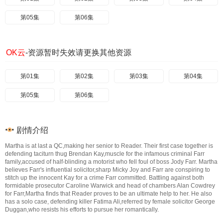
第05集
第06集
OK云
-资源暂时失效请更换其他资源
第01集
第02集
第03集
第04集
第05集
第06集
剧情介绍
Martha is at last a QC,making her senior to Reader. Their first case together is
defending taciturn thug Brendan Kay,muscle for the infamous criminal Farr
family,accused of half-blinding a motorist who fell foul of boss Jody Farr. Martha
believes Farr's influential solicitor,sharp Micky Joy and Farr are conspiring to
stitch up the innocent Kay for a crime Farr committed. Battling against both
formidable prosecutor Caroline Warwick and head of chambers Alan Cowdrey
for Farr,Martha finds that Reader proves to be an ultimate help to her. He also
has a solo case, defending killer Fatima Ali,referred by female solicitor George
Duggan,who resists his efforts to pursue her romantically.