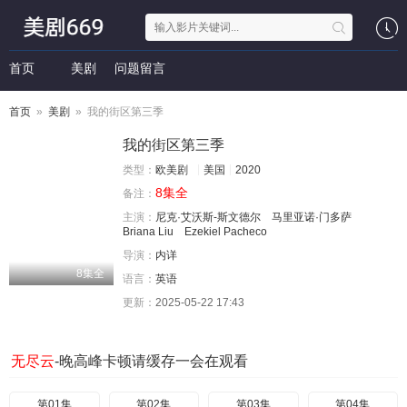
首页
美剧
问题留言
首页
»
美剧
» 我的街区第三季
我的街区第三季
类型：
欧美剧
美国
2020
8集全
备注：
主演：
尼克·艾沃斯-斯文德尔
马里亚诺·门多萨
Briana Liu
Ezekiel Pacheco
导演：
内详
8集全
语言：
英语
更新：
2025-05-22 17:43
无尽云
-晚高峰卡顿请缓存一会在观看
第01集
第02集
第03集
第04集