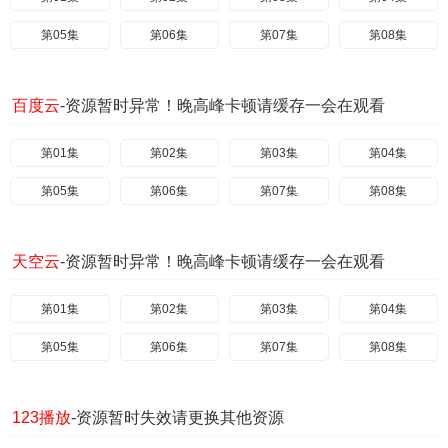
第05集
第06集
第07集
第08集
百度云
-资源暂时异常！晚高峰卡顿请缓存一会在观看
第01集
第02集
第03集
第04集
第05集
第06集
第07集
第08集
天空云
-资源暂时异常！晚高峰卡顿请缓存一会在观看
第01集
第02集
第03集
第04集
第05集
第06集
第07集
第08集
123播放
-资源暂时失效请更换其他资源