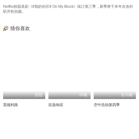
Netflix校园喜剧《#我的街区# On My Block》续订第三季，新季将于本年在洛杉
矶开机拍摄。
猜你喜欢
完结
05集
全10集
雷德利路
应急响应
空中浩劫第四季