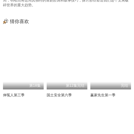
周，明哈杰将运用其独特的喜剧腔调和叙事技巧，探讨那些塑造我们这个支离破
碎世界的重大趋势。
猜你喜欢
第18集
第12集完结
完结
伸冤人第三季
国土安全第六季
赢家先生第一季