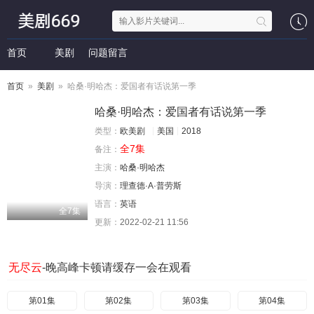
首页
美剧
问题留言
首页
»
美剧
» 哈桑·明哈杰：爱国者有话说第一季
哈桑·明哈杰：爱国者有话说第一季
类型：
欧美剧
美国
2018
全7集
备注：
主演：
哈桑·明哈杰
导演：
理查德·A·普劳斯
语言：
英语
全7集
更新：
2022-02-21 11:56
无尽云
-晚高峰卡顿请缓存一会在观看
第01集
第02集
第03集
第04集