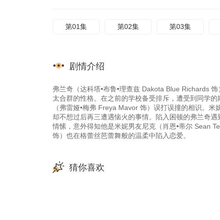
第01集
第02集
第03集
剧情介绍
弗兰奇（达科塔•布鲁•理查兹 Dakota Blue Ric
太合群的性格。在之前的学校备受排斥，遭受到同学的
（弗雷娅•梅弗 Freya Mavor 饰）误打误撞的
却不想过后再三遭遇恼火的事情。陷入困顿的弗兰奇遇到了神秘男
情愫，意外得知他是米妮男友尼克（肖恩•蒂尔 Sean Tea
饰）也在格蕾丝芭蕾舞般的温柔中陷入恋爱。
猜你喜欢