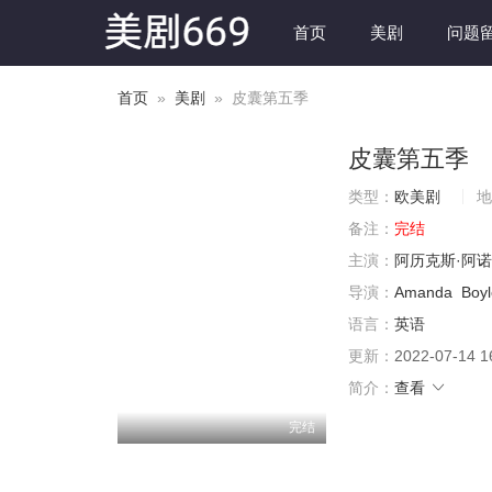
首页
美剧
问题
首页
»
美剧
» 皮囊第五季
皮囊第五季
类型：
欧美剧
地
备注：
完结
主演：
阿历克斯·阿诺
导演：
Amanda
Boyl
语言：
英语
更新：
2022-07-14 1
简介：
查看
完结