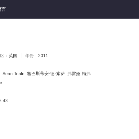
留言
区：
英国
年份：
2011
Sean Teale
塞巴斯蒂安·德·索萨
弗雷娅·梅弗
e
6:43