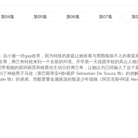
第04集
第05集
第06集
第07集
第
hards 饰）自小被一对gay收养，因为特殊的家庭让她有着与周围格格不入的着
欺辱，弗兰奇转校来到一个全新的环境。开学第一天就跟学校的风云人物
相识。米妮带着她的跟班丽芙和格蕾丝主动示好弗兰奇，让她以为已经融入了这个
子马缇（塞巴斯蒂安•德•索萨 Sebastian De Souza 饰）的劝
le 饰）的弟弟。而酷爱重金属摇滚的叛逆少年瑞驰（阿历克斯•阿诺 Alex A