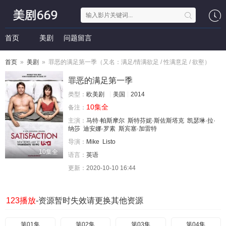
首页
美剧
问题留言
首页
»
美剧
» 罪恶的满足第一季（又名：满足/情满欲足 / 性满意足 / 欲壑）
罪恶的满足第一季
类型：
欧美剧
美国
2014
10集全
备注：
主演：
马特·帕斯摩尔
斯特芬妮·斯佐斯塔克
凯瑟琳·拉·
纳莎
迪安娜·罗素
斯宾塞·加雷特
导演：
Mike
Listo
10集全
语言：
英语
更新：
2020-10-10 16:44
123播放
-资源暂时失效请更换其他资源
第01集
第02集
第03集
第04集