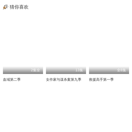
猜你喜欢
2集全
13集
全8集
血域第二季
女作家与谋杀案第九季
救援高手第一季