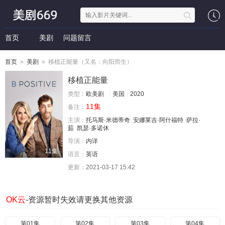
首页
美剧
问题留言
首页
»
美剧
» 移植正能量（又名：向阳而生）
移植正能量
类型：
欧美剧
美国
2020
11集
备注：
主演：
托马斯·米德蒂奇
安娜莱吉·阿什福特
萨拉·
茹
凯瑟·多诺休
导演：
内详
11集
语言：
英语
更新：
2021-03-17 15:42
OK云
-资源暂时失效请更换其他资源
第01集
第02集
第03集
第04集