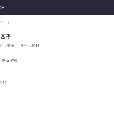
留言
（台））
十四季
区：
美国
年份：
2015
塞斯·罗根
7:44