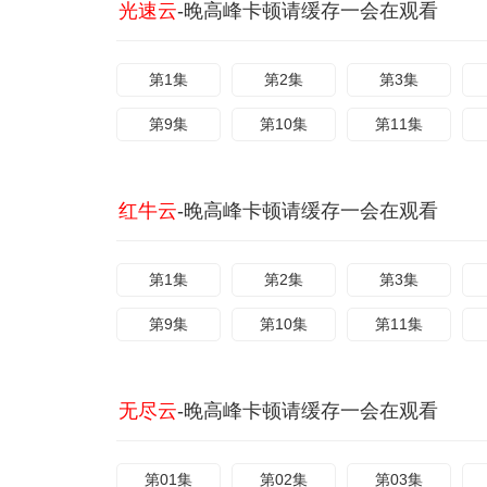
光速云
-晚高峰卡顿请缓存一会在观看
第1集
第2集
第3集
第9集
第10集
第11集
红牛云
-晚高峰卡顿请缓存一会在观看
第1集
第2集
第3集
第9集
第10集
第11集
无尽云
-晚高峰卡顿请缓存一会在观看
第01集
第02集
第03集