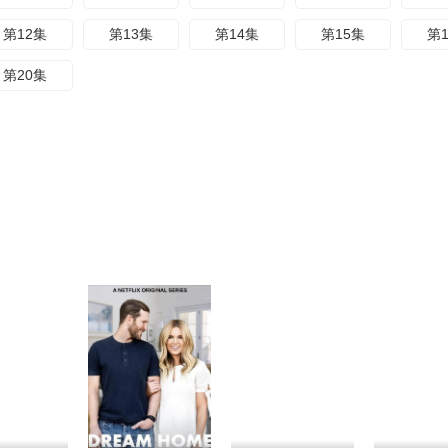
第12集
第13集
第14集
第15集
第
第20集