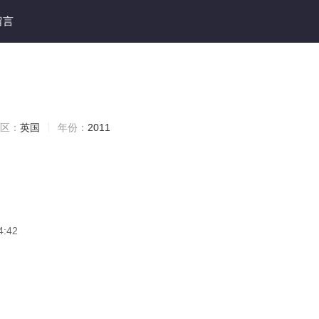
留言
区：
英国
年份：
2011
4:42