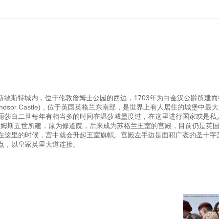
。建造在威斯敏斯特城内，位于伦敦詹姆士公园的西边，1703年为白金汉公爵所建
dsor Castle)，位于英国英格兰东南部，是世界上有人居住的城堡中最
丽莎白二世每年有相当多的时间在温莎城堡度过，在这里进行国家或是私
1498年詹姆斯五世所建，原为修道院，后来成为苏格兰王室的宫殿，目前仍是英
在这里的时候，宫中就会升起王室旗帜。宫殿左手边是面积广袤的圣十字
点，以皇家英里大道连接。