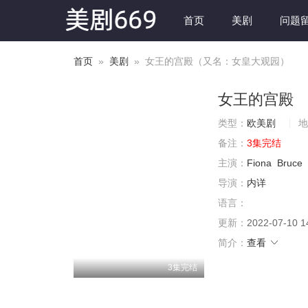
首页
美剧
问题
首页
»
美剧
» 女王的宫殿（又名：女皇大观园）
女王的宫殿
类型：
欧美剧
地
备注：
3集完结
主演：
Fiona
Bruce
导演：
内详
语言：
更新：
2022-07-10 1
简介：
查看
3集完结