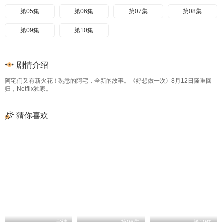
第05集
第06集
第07集
第08集
第09集
第10集
剧情介绍
阿宅们又有新火花！熟悉的阿宅，全新的故事。《好想做一次》8月12日隆重回
归，Netflix独家。
猜你喜欢
完结
第06集
第10集