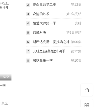
7年担任
绝命毒师第二季
第13集
2
进行斗
欢愉的艺术
第6集完结
3
性爱大师第一季
完结
4
巅峰对决
第6集完结
5
斯巴达克斯：竞技场之神
第06集
6
无耻之徒(美版)第四季
第12集
7
黑吃黑第一季
第10集
8
10集全
一季
8集全