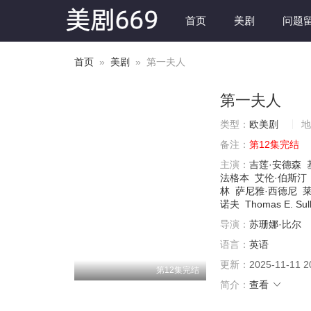
首页
美剧
问题
首页
»
美剧
» 第一夫人
第一夫人
类型：
欧美剧
地
备注：
第12集完结
主演：
吉莲·安德森
法格本
艾伦·伯斯汀
林
萨尼雅·西德尼
诺夫
Thomas E. Sull
导演：
苏珊娜·比尔
语言：
英语
更新：
2025-11-11 2
第12集完结
简介：
查看