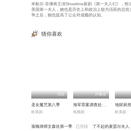
米歇尔·菲佛将主演Showtime新剧《第一夫人们》，扮
美国第一夫人，她也是历史上和政治上较为活跃的总统
争之后，她也提高了公众对成瘾的认知。
猜你喜欢
完结
24集全
圣女魔咒第八季
海军罪案调查处:洛杉矶第八季
欧美剧
电视剧
欧美剧
落魄律师文森佐第一季
已完结
了不起的麦瑟尔夫人第二季