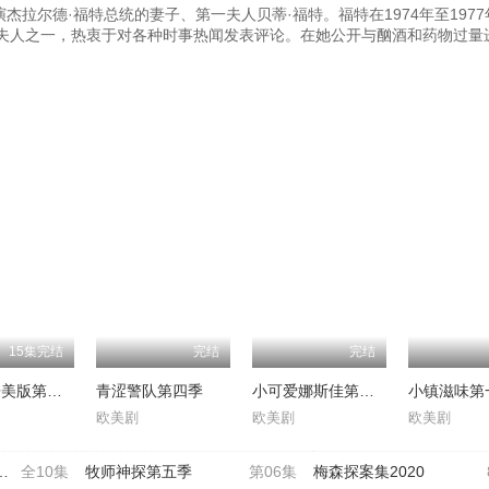
演杰拉尔德·福特总统的妻子、第一夫人贝蒂·福特。福特在1974年至197
夫人之一，热衷于对各种时事热闻发表评论。在她公开与酗酒和药物过量
15集完结
完结
完结
地狱厨房美版第七季
青涩警队第四季
小可爱娜斯佳第九季
小镇滋味第
欧美剧
欧美剧
欧美剧
全10集
牧师神探第五季
第06集
梅森探案集2020