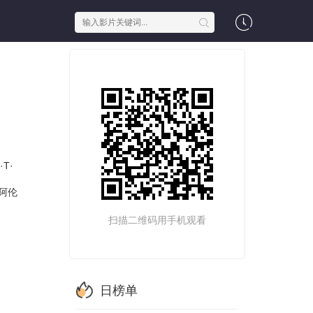
·T·
阿伦
扫描二维码用手机观看
日榜单