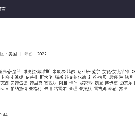
留言
区：
美国
年份：
2022
基弗·萨瑟兰
维奥拉·戴维斯
米歇尔·菲佛
达科塔·范宁
艾伦·艾克哈特
O
卡莉·史派妮
伊莱扎·斯坎伦
瑞斯·维克菲尔德
莉莉·拉贝
唐娜·琳·钱普
莱克西·安德伍德
德里克·塞西尔
阿雅·卡什
赵家玲
凯登·博伊德
迈克尔·
ivan
伯纳黛特·奎格利
朱迪·格雷尔
查理·普拉默
雷吉娜·泰勒
杰里
0:44