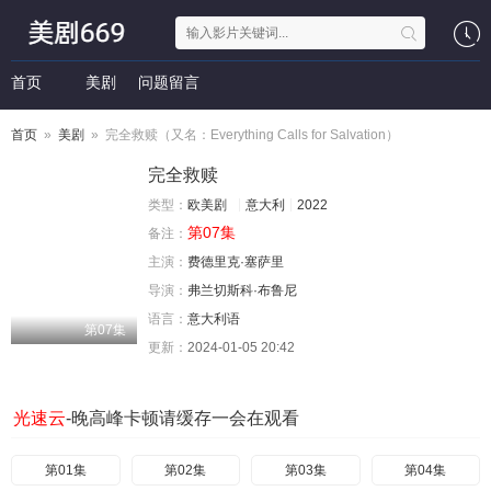
首页
美剧
问题留言
首页
»
美剧
» 完全救赎（又名：Everything Calls for Salvation）
完全救赎
类型：
欧美剧
意大利
2022
第07集
备注：
主演：
费德里克·塞萨里
导演：
弗兰切斯科·布鲁尼
语言：
意大利语
第07集
更新：
2024-01-05 20:42
光速云
-晚高峰卡顿请缓存一会在观看
第01集
第02集
第03集
第04集