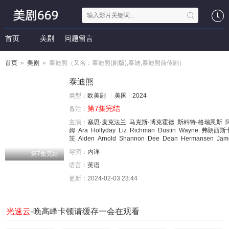
首页
美剧
问题留言
首页
»
美剧
» 泰迪熊（又名：泰迪熊(剧版),泰迪,泰迪熊前传剧）
泰迪熊
类型：
欧美剧
美国
2024
第7集完结
备注：
主演：
塞思·麦克法兰
马克斯·博克霍德
斯科特·格瑞恩斯
姆
Ara
Hollyday
Liz
Richman
Dustin
Wayne
弗朗西斯
茨
Aiden
Arnold
Shannon
Dee
Dean
Hermansen
Jam
导演：
内详
第7集完结
语言：
英语
更新：
2024-02-03 23:44
光速云
-晚高峰卡顿请缓存一会在观看