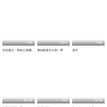
09集
11集全
26集
添加魔法：神秘之城/魔幻奇缘：神秘之城第一季
康纳家庭生活第一季
满月
第10集
完结
全7集