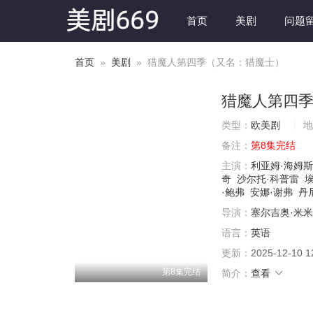
首页
美剧
问题
首页
»
美剧
» 猎魔人第四季（又名：猎魔士）
猎魔人第四
类型：
欧美剧
地
备注：
第8集完结
主演：
利亚姆·海姆
奇
沙尔托·科普雷
·鲍弗
安娜·谢弗
丹
导演：
塞尔吉奥·米米
语言：
英语
更新：
2025-12-10 1
第8集完结
简介：
查看