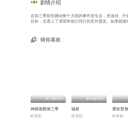
剧情介绍
在第三季那些撼动整个大陆的事件发生后，杰洛特、叶
目标，也遇上了渴望和他们同行的意外盟友。如果能接
猜你喜欢
第13集完结
第08集完结
神探南茜第三季
辐射
爱欲焚
欧美剧
欧美剧
欧美剧