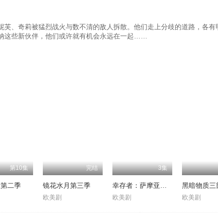
妮芙、奇莉被猛烈战火与数不清的敌人拆散。他们走上分歧的道路，各有
纳这些新伙伴，他们或许就有机会永远在一起……
第10集
完结
3集
身第二季
镜花水月第三季
幸存者：萨摩亚第十九季
欧美剧
欧美剧
欧美剧