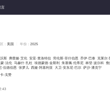
留言
季
区：
美国
年份：
2025
斯沃斯
弗蕾娅·艾伦
安亚·查洛特拉
劳伦斯·菲什伯恩
乔伊·巴泰
克莱尔·
埃蒙·法伦
马赫什·扎杜
埃德蒙德·金斯利
朱塞佩·伦蒂尼
林登·波尔科
詹
尼·伍德伯恩
张梦儿
西娅·阿基利亚
大卫·安东尼·巴尔
萨沙·潘克宁
卡-戈赞
2:43