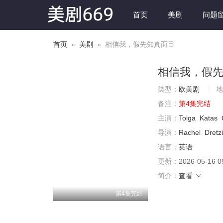
首页
美剧
问题
首页
»
美剧
» 相信我，假先知真面目
相信我，假
类型：
欧美剧
地
备注：
第4集完结
主演：
Tolga
Katas
导演：
Rachel
Dretz
语言：
英语
更新：
2026-05-16 0
简介：
查看
第4集完结