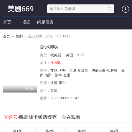
首页
美剧
问题留言
首页
»
美剧
» 踮起脚尖（又名：Tip Toe）
踮起脚尖
类型：
欧美剧
英国
2026
全5集
备注：
主演：
艾伦·卡明
大卫·莫瑞瑟
伊丽莎白·贝林顿
保
罗·瑞斯
泼奇·奎尼
导演：
彼得·霍尔
全5集
语言：
英语
更新：
2026-08-09 21:43
光速云
-晚高峰卡顿请缓存一会在观看
第1集
第2集
第3集
第4集