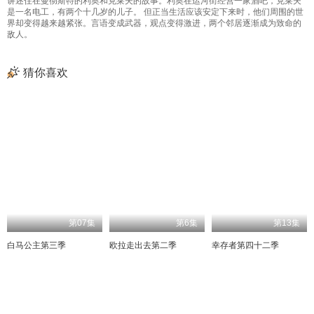
讲述住在曼彻斯特的利奥和克莱夫的故事。利奥在运河街经营一家酒吧，克莱夫
是一名电工，有两个十几岁的儿子。 但正当生活应该安定下来时，他们周围的世
界却变得越来越紧张。言语变成武器，观点变得激进，两个邻居逐渐成为致命的
敌人。
猜你喜欢
第07集
第6集
第13集
白马公主第三季
欧拉走出去第二季
幸存者第四十二季