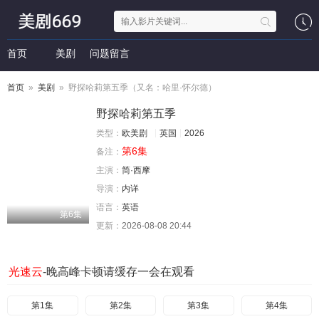
首页
美剧
问题留言
首页
»
美剧
» 野探哈莉第五季（又名：哈里·怀尔德）
野探哈莉第五季
类型：
欧美剧
英国
2026
第6集
备注：
主演：
简·西摩
导演：
内详
语言：
英语
第6集
更新：
2026-08-08 20:44
光速云
-晚高峰卡顿请缓存一会在观看
第1集
第2集
第3集
第4集