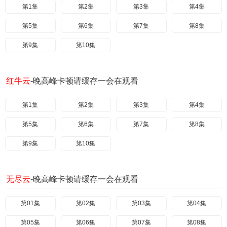
第1集
第2集
第3集
第4集
第5集
第6集
第7集
第8集
第9集
第10集
红牛云
-晚高峰卡顿请缓存一会在观看
第1集
第2集
第3集
第4集
第5集
第6集
第7集
第8集
第9集
第10集
无尽云
-晚高峰卡顿请缓存一会在观看
第01集
第02集
第03集
第04集
第05集
第06集
第07集
第08集