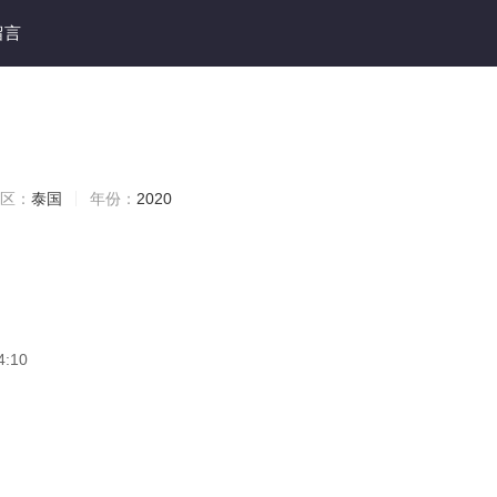
留言
区：
泰国
年份：
2020
4:10