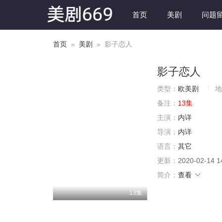
首页
美剧
问题
首页
»
美剧
» 影子恋人
影子恋人
类型：
欧美剧
地
备注：
13集
主演：
内详
导演：
内详
语言：
其它
更新：
2020-02-14 1
简介：
查看
13集