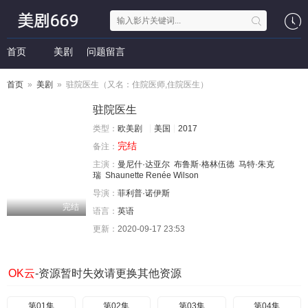
首页
美剧
问题留言
首页
»
美剧
» 驻院医生（又名：住院医师,住院医生）
驻院医生
类型：
欧美剧
美国
2017
完结
备注：
主演：
曼尼什·达亚尔
布鲁斯·格林伍德
马特·朱克
瑞
Shaunette Renée Wilson
导演：
菲利普·诺伊斯
完结
语言：
英语
更新：
2020-09-17 23:53
OK云
-资源暂时失效请更换其他资源
第01集
第02集
第03集
第04集