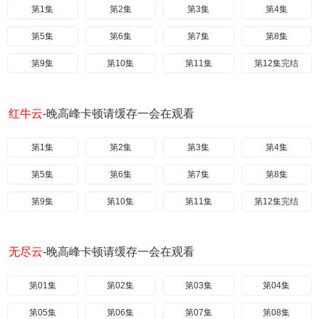
第1集
第2集
第3集
第4集
第5集
第6集
第7集
第8集
第9集
第10集
第11集
第12集完结
红牛云
-晚高峰卡顿请缓存一会在观看
第1集
第2集
第3集
第4集
第5集
第6集
第7集
第8集
第9集
第10集
第11集
第12集完结
无尽云
-晚高峰卡顿请缓存一会在观看
第01集
第02集
第03集
第04集
第05集
第06集
第07集
第08集