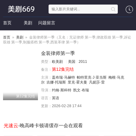
首页
美剧
问题留言
首页
»
美剧
» 金装律师第一季（又名：无证律师 第一季,律政双雄 第一季,诉讼
双雄 第一季,制服搭档 第一季,西装革律 第一季）
金装律师第一季
类型：
欧美剧
美国
2011
第12集完结
备注：
主演：
盖布瑞·马赫特
帕特里克·J·亚当斯
梅根·马克
尔
吉娜·托瑞斯
里克·霍夫曼
凡妮莎·雷
导演：
约翰·斯科特
凯文·布瑞
第12集完结
语言：
英语
更新：
2026-02-28 17:44
光速云
-晚高峰卡顿请缓存一会在观看