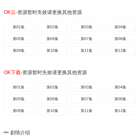
OK云
-资源暂时失效请更换其他资源
第01集
第02集
第03集
第04集
第05集
第06集
第07集
第08集
第09集
第10集
第11集
第12集
OK下载
-资源暂时失效请更换其他资源
第01集
第02集
第03集
第04集
第05集
第06集
第07集
第08集
第09集
第10集
第11集
第12集
剧情介绍