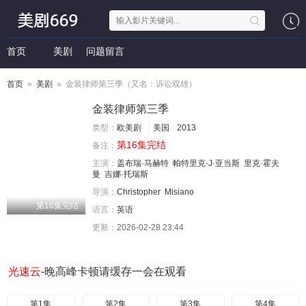
首页
美剧
问题留言
首页
»
美剧
» 金装律师第三季（又名：诉讼双雄）
金装律师第三季
类型：
欧美剧
美国
2013
第16集完结
备注：
主演：
盖布瑞·马赫特
帕特里克·J·亚当斯
里克·霍夫
曼
吉娜·托瑞斯
导演：
Christopher
Misiano
第16集完结
语言：
英语
更新：
2026-02-28 23:44
光速云
-晚高峰卡顿请缓存一会在观看
第1集
第2集
第3集
第4集