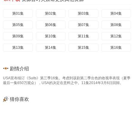
第01集
第02集
第03集
第04集
第05集
第06集
第07集
第08集
第09集
第10集
第11集
第12集
第13集
第14集
第15集
第16集
剧情介绍
USA宣布续订《Suits》第三季16集。考虑到该剧第二季出色的收视率表现（夏季
最后一集650万观众），USA的决定在意料之中。11集2014年3月6日回歸。
猜你喜欢