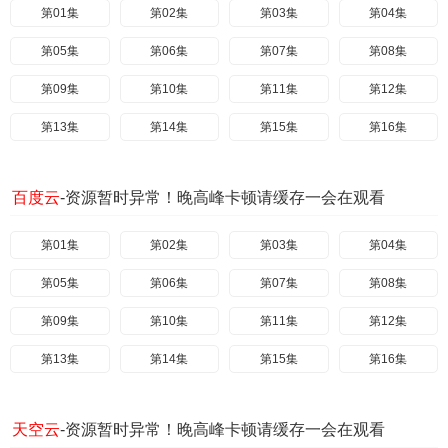
第01集
第02集
第03集
第04集
第05集
第06集
第07集
第08集
第09集
第10集
第11集
第12集
第13集
第14集
第15集
第16集
百度云
-资源暂时异常！晚高峰卡顿请缓存一会在观看
第01集
第02集
第03集
第04集
第05集
第06集
第07集
第08集
第09集
第10集
第11集
第12集
第13集
第14集
第15集
第16集
天空云
-资源暂时异常！晚高峰卡顿请缓存一会在观看