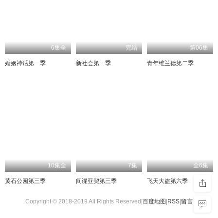
6集全
完结
第06集
婚姻神话第一季
新社会第一季
青年维兰德第二季
10集全
7集
全6集
黄石公园第三季
间谍亚契第三季
飞天大盗第六季
Copyright © 2018-2019 All Rights Reserved|
百度地图
|
RSS
|
留言