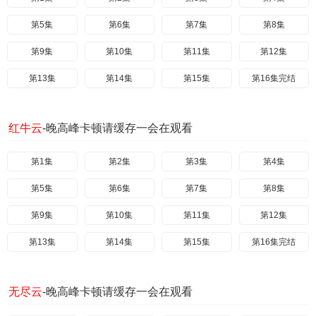
第5集
第6集
第7集
第8集
第9集
第10集
第11集
第12集
第13集
第14集
第15集
第16集完结
红牛云
-晚高峰卡顿请缓存一会在观看
第1集
第2集
第3集
第4集
第5集
第6集
第7集
第8集
第9集
第10集
第11集
第12集
第13集
第14集
第15集
第16集完结
无尽云
-晚高峰卡顿请缓存一会在观看