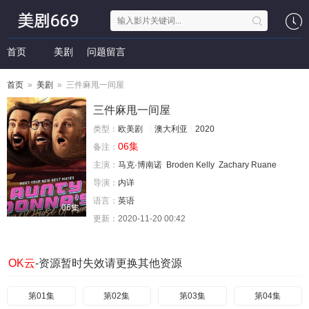
首页
美剧
问题留言
首页
»
美剧
» 三件麻甩一间屋
三件麻甩一间屋
类型：
欧美剧
澳大利亚
2020
06集
备注：
主演：
马克·博南诺
Broden Kelly
Zachary Ruane
导演：
内详
语言：
英语
06集
更新：
2020-11-20 00:42
OK云
-资源暂时失效请更换其他资源
第01集
第02集
第03集
第04集