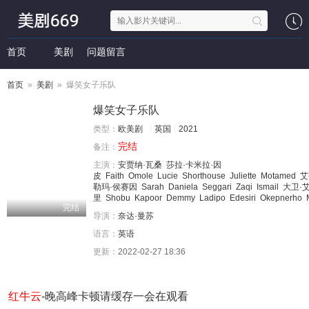
首页
美剧
问题留言
首页
»
美剧
» 爆笑女子乐队
爆笑女子乐队
类型：
欧美剧
英国
2021
完结
备注：
主演：
安贾纳·瓦桑
莎拉·卡米拉·因
皮
Faith
Omole
Lucie
Shorthouse
Juliette
Motamed
艾
勒玛·侯赛因
Sarah
Daniela
Seggari
Zaqi
Ismail
大卫·
里
Shobu
Kapoor
Demmy
Ladipo
Edesiri
Okepnerho
完结
导演：
奈达·曼苏
语言：
英语
更新：
2022-02-27 18:36
红牛云
-晚高峰卡顿请缓存一会在观看