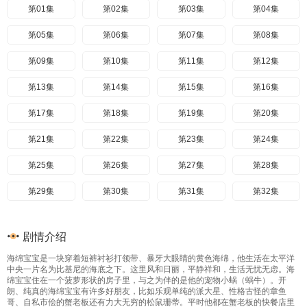
第01集
第02集
第03集
第04集
第05集
第06集
第07集
第08集
第09集
第10集
第11集
第12集
第13集
第14集
第15集
第16集
第17集
第18集
第19集
第20集
第21集
第22集
第23集
第24集
第25集
第26集
第27集
第28集
第29集
第30集
第31集
第32集
第33集
第34集
第35集
第36集
剧情介绍
第37集
第38集
第39集
第40集
海绵宝宝是一块穿着短裤衬衫打领带、暴牙大眼睛的黄色海绵，他生活在太平洋
中央一片名为比基尼的海底之下。这里风和日丽，平静祥和，生活无忧无虑。海
第41集
绵宝宝住在一个菠萝形状的房子里，与之为伴的是他的宠物小蜗（蜗牛）。开
朗、纯真的海绵宝宝有许多好朋友，比如乐观单纯的派大星、性格古怪的章鱼
哥、自私市侩的蟹老板还有力大无穷的松鼠珊蒂。平时他都在蟹老板的快餐店里