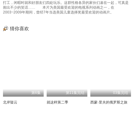
打工，闲暇时就和好朋友们四处玩乐。这群性格各异的家伙们凑在一起，可真是
闹出不少的笑话…… 本片为美国最受欢迎的电视系列动画之一，在
2003~2009年期间，曾经7年当选美国儿童选择奖最受欢迎的动画片。
猜你喜欢
第6集
第11集完结
03集完结
北岸疑云
就这样第二季
西蒙·里夫的俄罗斯之旅