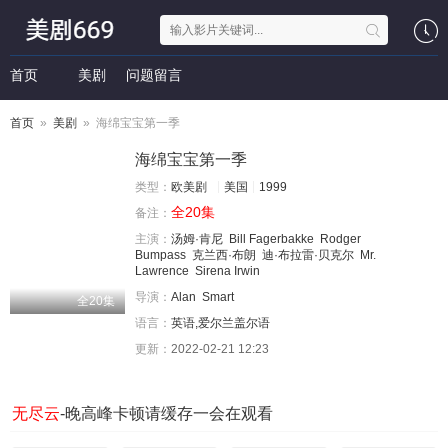
首页
美剧
问题留言
首页
»
美剧
» 海绵宝宝第一季
海绵宝宝第一季
类型：
欧美剧
美国
1999
全20集
备注：
主演：
汤姆·肯尼
Bill Fagerbakke
Rodger
Bumpass
克兰西·布朗
迪·布拉雷·贝克尔
Mr.
Lawrence
Sirena Irwin
导演：
Alan
Smart
全20集
语言：
英语,爱尔兰盖尔语
更新：
2022-02-21 12:23
无尽云
-晚高峰卡顿请缓存一会在观看