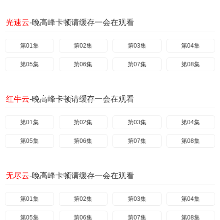
光速云
-晚高峰卡顿请缓存一会在观看
第01集
第02集
第03集
第04集
第05集
第06集
第07集
第08集
红牛云
-晚高峰卡顿请缓存一会在观看
第01集
第02集
第03集
第04集
第05集
第06集
第07集
第08集
无尽云
-晚高峰卡顿请缓存一会在观看
第01集
第02集
第03集
第04集
第05集
第06集
第07集
第08集