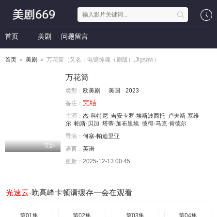
首页
美剧
问题留言
首页
»
美剧
» 万花筒（又名：电锯惊魂（剧版）,Jigsaw）
万花筒
类型：
欧美剧
美国
2023
完结
备注：
主演：
杰·科特尼
吉安卡罗·埃斯波西托
卢夫斯·塞维
尔
帕斯·贝加
塔蒂·加布里埃
彼得·马克·肯德尔
导演：
何塞·帕迪里亚
完结
语言：
英语
更新：
2025-12-13 00:45
光速云
-晚高峰卡顿请缓存一会在观看
第01集
第02集
第03集
第04集