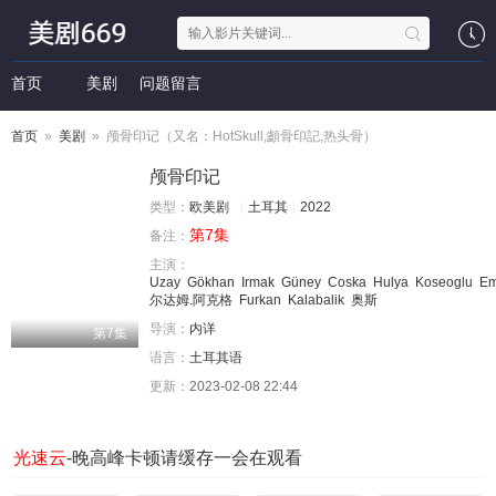
首页
美剧
问题留言
首页
»
美剧
» 颅骨印记（又名：HotSkull,顱骨印記,热头骨）
颅骨印记
类型：
欧美剧
土耳其
2022
第7集
备注：
主演：
Uzay
Gökhan
Irmak
Güney
Coska
Hulya
Koseoglu
Em
尔达姆.阿克格
Furkan
Kalabalik
奥斯
导演：
内详
第7集
语言：
土耳其语
更新：
2023-02-08 22:44
光速云
-晚高峰卡顿请缓存一会在观看