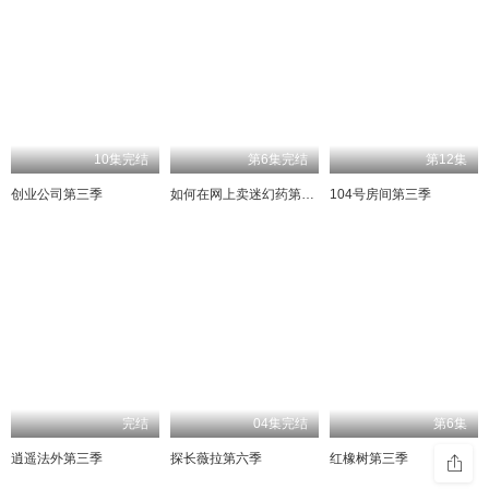
10集完结
第6集完结
第12集
创业公司第三季
如何在网上卖迷幻药第三季
104号房间第三季
完结
04集完结
第6集
逍遥法外第三季
探长薇拉第六季
红橡树第三季