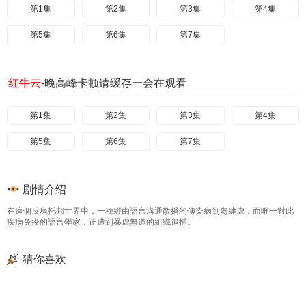
第1集
第2集
第3集
第4集
第5集
第6集
第7集
红牛云
-晚高峰卡顿请缓存一会在观看
第1集
第2集
第3集
第4集
第5集
第6集
第7集
剧情介绍
在這個反烏托邦世界中，一種經由語言溝通散播的傳染病到處肆虐，而唯一對此
疾病免疫的語言學家，正遭到暴虐無道的組織追捕。
猜你喜欢