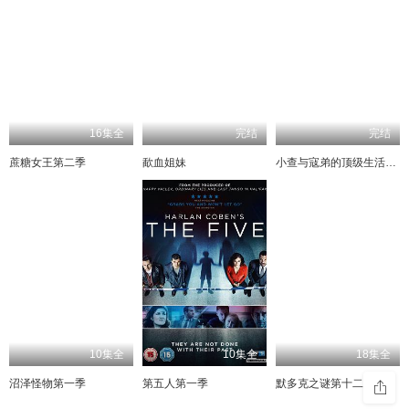
16集全
完结
完结
蔗糖女王第二季
歃血姐妹
小查与寇弟的顶级生活第一季
10集全
10集全
18集全
沼泽怪物第一季
第五人第一季
默多克之谜第十二季