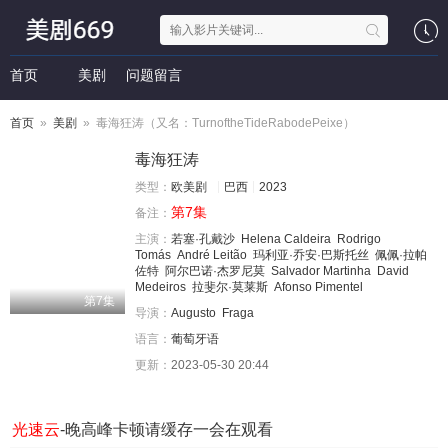
首页
美剧
问题留言
首页
»
美剧
» 毒海狂涛（又名：TurnoftheTideRabodePeixe）
毒海狂涛
类型：
欧美剧
巴西
2023
第7集
备注：
主演：
若塞·孔戴沙
Helena Caldeira
Rodrigo
Tomás
André Leitão
玛利亚·乔安·巴斯托丝
佩佩·拉帕
佐特
阿尔巴诺·杰罗尼莫
Salvador Martinha
David
Medeiros
拉斐尔·莫莱斯
Afonso Pimentel
第7集
导演：
Augusto
Fraga
语言：
葡萄牙语
更新：
2023-05-30 20:44
光速云
-晚高峰卡顿请缓存一会在观看