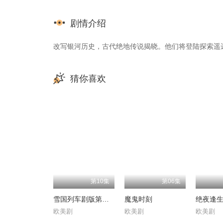
剧情介绍
改写银河历史，古代绝地传说揭晓。他们将登陆探索遥
猜你喜欢
第10集
第06集
雪国列车剧版第二季
魔鬼时刻
绝夜逢
欧美剧
欧美剧
欧美剧