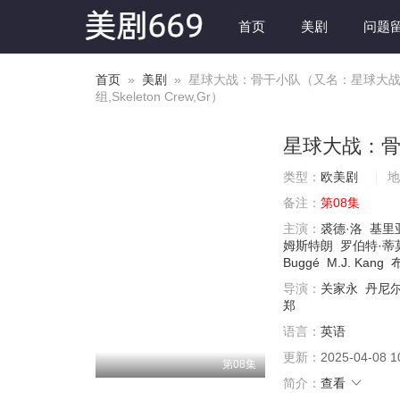
首页
美剧
问题
首页
»
美剧
» 星球大战：骨干小队（又名：星球大战：
组,Skeleton Crew,Gr）
星球大战：
类型：
欧美剧
地
备注：
第08集
主演：
裘德·洛
基里
姆斯特朗
罗伯特·蒂
Buggé
M.J. Kang
导演：
关家永
丹尼尔
郑
语言：
英语
更新：
2025-04-08 1
第08集
简介：
查看