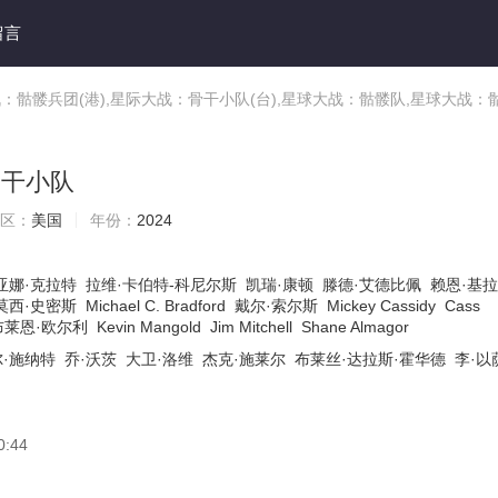
留言
骷髅兵团(港),星际大战：骨干小队(台),星球大战：骷髅队,星球大战：
骨干小队
区：
美国
年份：
2024
亚娜·克拉特
拉维·卡伯特-科尼尔斯
凯瑞·康顿
滕德·艾德比佩
赖恩·基拉
莫西·史密斯
Michael C. Bradford
戴尔·索尔斯
Mickey Cassidy
Cass
布莱恩·欧尔利
Kevin Mangold
Jim Mitchell
Shane Almagor
·施纳特
乔·沃茨
大卫·洛维
杰克·施莱尔
布莱丝·达拉斯·霍华德
李·以
0:44