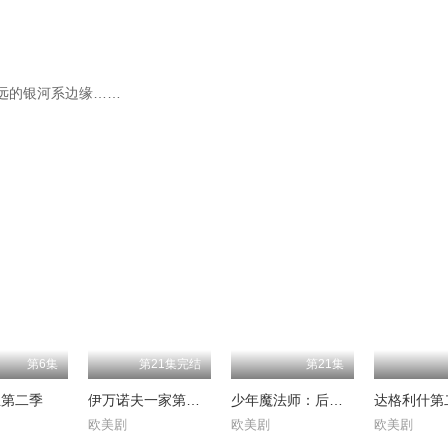
远的银河系边缘……
第6集
第21集完结
第21集
生第二季
伊万诺夫一家第四季
少年魔法师：后继者
达格利什第
欧美剧
欧美剧
欧美剧