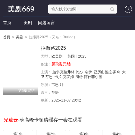
首页
美剧
问题留言
首页
»
美剧
» 拉撒路2025（又名：Buried）
拉撒路2025
类型：
欧美剧
英国
2025
第6集完结
备注：
主演：
山姆·克拉弗林
比尔·奈伊
亚历山德拉·罗奇
大
卫·芬恩
卡拉·克罗姆
凯特·阿什菲尔德
导演：
韦恩·叶
第6集完结
语言：
英语
更新：
2025-11-07 20:42
光速云
-晚高峰卡顿请缓存一会在观看
第1集
第2集
第3集
第4集