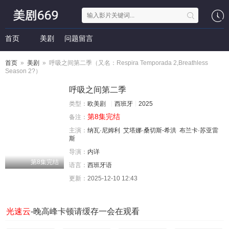
首页
美剧
问题留言
首页
»
美剧
» 呼吸之间第二季（又名：Respira Temporada 2,Breathless
Season 2?）
呼吸之间第二季
类型：
欧美剧
西班牙
2025
第8集完结
备注：
主演：
纳瓦·尼姆利
艾塔娜·桑切斯-希洪
布兰卡·苏亚雷
斯
导演：
内详
第8集完结
语言：
西班牙语
更新：
2025-12-10 12:43
光速云
-晚高峰卡顿请缓存一会在观看