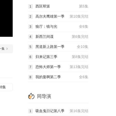
西区帮派
第5集
1
高尔夫鹰雄第一季
第10集完结
2
狼厅：镜与光
全6集
3
新西兰间谍
第6集完结
4
黑道新上路第一季
全10集
5
一集
归来记第三季
第8集完结
6
恐怖大师第一季
第13集完结
7
我的曼啊第二季
全6集
8
08集
同导演
吸血鬼日记第八季
第16集完结
1