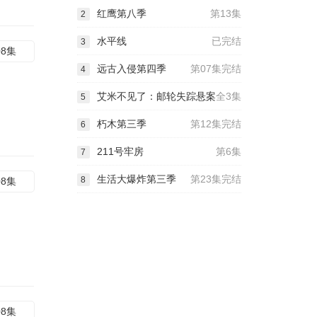
红鹰第八季
第13集
2
水平线
已完结
3
08集
远古入侵第四季
第07集完结
4
艾米不见了：邮轮失踪悬案
全3集
5
朽木第三季
第12集完结
6
211号牢房
第6集
7
生活大爆炸第三季
第23集完结
8
08集
08集