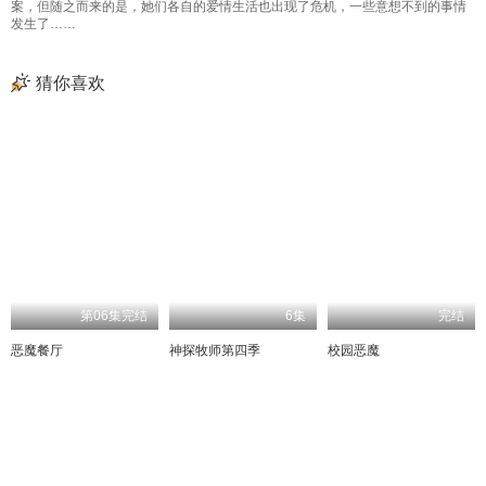
案，但随之而来的是，她们各自的爱情生活也出现了危机，一些意想不到的事情
发生了……
猜你喜欢
第06集完结
6集
完结
恶魔餐厅
神探牧师第四季
校园恶魔