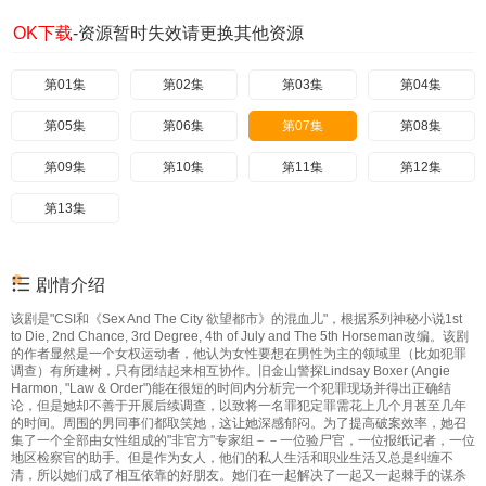
OK下载
-资源暂时失效请更换其他资源
第01集
第02集
第03集
第04集
第05集
第06集
第07集
第08集
第09集
第10集
第11集
第12集
第13集
剧情介绍
该剧是"CSI和《Sex And The City 欲望都市》的混血儿"，根据系列神秘小说1st
to Die, 2nd Chance, 3rd Degree, 4th of July and The 5th Horseman改编。该剧
的作者显然是一个女权运动者，他认为女性要想在男性为主的领域里（比如犯罪
调查）有所建树，只有团结起来相互协作。旧金山警探Lindsay Boxer (Angie
Harmon, "Law & Order")能在很短的时间内分析完一个犯罪现场并得出正确结
论，但是她却不善于开展后续调查，以致将一名罪犯定罪需花上几个月甚至几年
的时间。周围的男同事们都取笑她，这让她深感郁闷。为了提高破案效率，她召
集了一个全部由女性组成的"非官方"专家组－－一位验尸官，一位报纸记者，一位
地区检察官的助手。但是作为女人，他们的私人生活和职业生活又总是纠缠不
清，所以她们成了相互依靠的好朋友。她们在一起解决了一起又一起棘手的谋杀