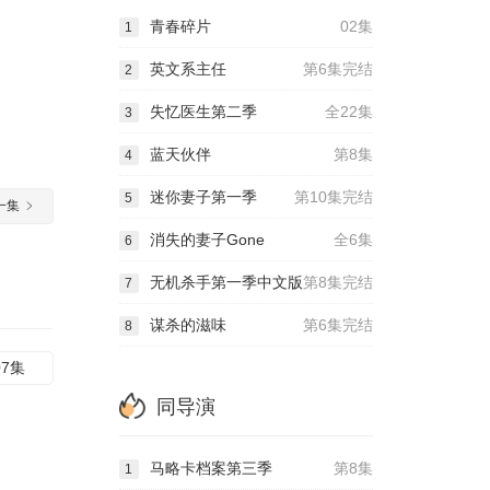
青春碎片
02集
1
英文系主任
第6集完结
2
失忆医生第二季
全22集
3
蓝天伙伴
第8集
4
迷你妻子第一季
第10集完结
5
一集
消失的妻子Gone
全6集
6
无机杀手第一季中文版
第8集完结
7
谋杀的滋味
第6集完结
8
07集
同导演
马略卡档案第三季
第8集
1