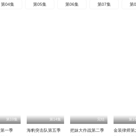
第04集
第05集
第06集
第07集
第
第10集
第14集
完结
第1
朝第一季
海豹突击队第五季
把妹大作战第二季
金装律师第