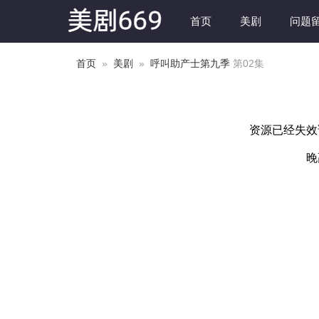
首页
美剧
问题
首页
»
美剧
»
呼叫助产士第九季
第02集