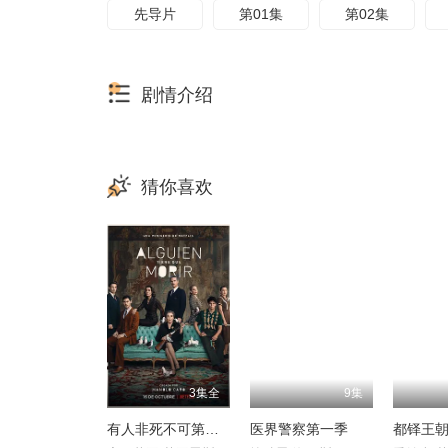
先导片
第01集
第02集
剧情介绍
猜你喜欢
3集全
9集
有人非死不可第一季
医界警察第一季
都铎王