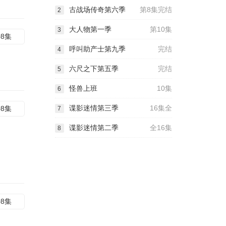
古战场传奇第六季
第8集完结
2
大人物第一季
第10集
3
08集
呼叫助产士第九季
完结
4
六尺之下第五季
完结
5
怪兽上班
10集
6
谍影迷情第三季
16集全
08集
7
谍影迷情第二季
全16集
8
08集