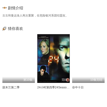
剧情介绍
古古和曼达洛人再次重聚，在危险银河系团结盟友。
猜你喜欢
第10集
完结
10集完结
甜木兰第二季
24小时第四季24Season4
谷中十日