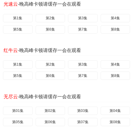
光速云
-晚高峰卡顿请缓存一会在观看
第1集
第2集
第3集
第4集
第5集
第6集
第7集
第8集
红牛云
-晚高峰卡顿请缓存一会在观看
第1集
第2集
第3集
第4集
第5集
第6集
第7集
第8集
无尽云
-晚高峰卡顿请缓存一会在观看
第01集
第02集
第03集
第04集
第05集
第06集
第07集
第08集