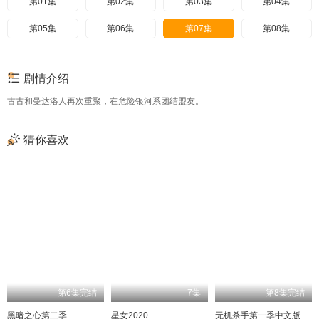
第01集
第02集
第03集
第04集
第05集
第06集
第07集
第08集
剧情介绍
古古和曼达洛人再次重聚，在危险银河系团结盟友。
猜你喜欢
第6集完结
7集
第8集完结
黑暗之心第二季
星女2020
无机杀手第一季中文版