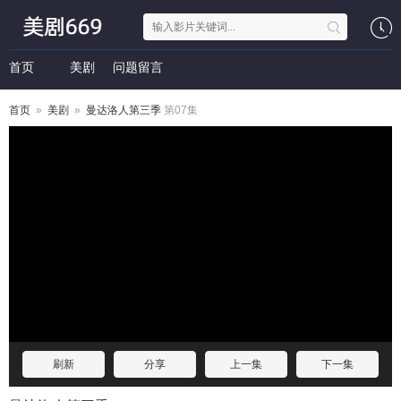
首页
美剧
问题留言
首页
»
美剧
»
曼达洛人第三季
第07集
刷新
分享
上一集
下一集