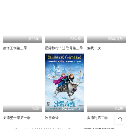
第08集
23集全
第8集完结
都铎王朝第三季
星际旅行：进取号第三季
骗我一次
完结
HD高清中字
第2集
戈德堡一家第一季
冰雪奇缘
雷德利第二季