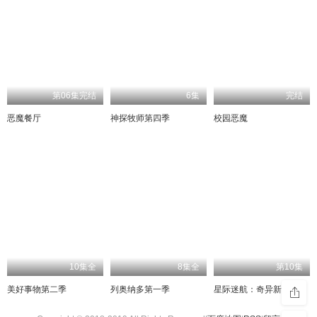
第06集完结
6集
完结
恶魔餐厅
神探牧师第四季
校园恶魔
10集全
8集全
第10集
美好事物第二季
列奥纳多第一季
星际迷航：奇异新世界第一季