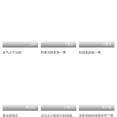
完结
6集全
13集全
名气止于法国
阿衰与阿呆第一季
职场老妈第一季
第13集
10集全
第20集
真实的谎言
冰与火之歌权力的游戏.第五季
老爸老妈的浪漫史第三季