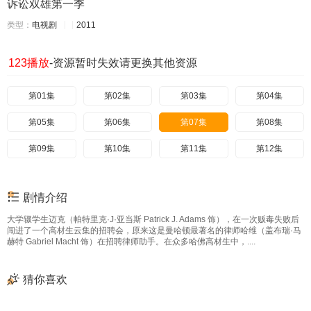
诉讼双雄第一季
类型：
电视剧
2011
123播放
-资源暂时失效请更换其他资源
第01集
第02集
第03集
第04集
第05集
第06集
第07集
第08集
第09集
第10集
第11集
第12集
剧情介绍
大学辍学生迈克（帕特里克·J·亚当斯 Patrick J. Adams 饰），在一次贩毒失败后
闯进了一个高材生云集的招聘会，原来这是曼哈顿最著名的律师哈维（盖布瑞·马
赫特 Gabriel Macht 饰）在招聘律师助手。在众多哈佛高材生中，....
猜你喜欢