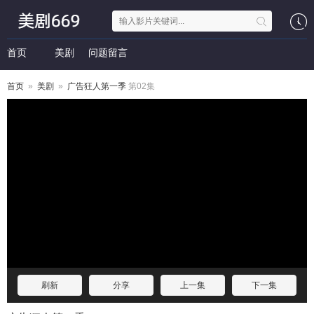
首页
美剧
问题留言
首页
»
美剧
»
广告狂人第一季
第02集
刷新
分享
上一集
下一集