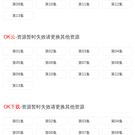
第09集
第10集
第11集
第12集
第13集
OK云
-资源暂时失效请更换其他资源
第01集
第02集
第03集
第04集
第05集
第06集
第07集
第08集
第09集
第10集
第11集
第12集
第13集
OK下载
-资源暂时失效请更换其他资源
第01集
第02集
第03集
第04集
第05集
第06集
第07集
第08集