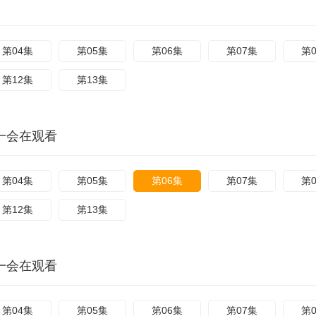
第04集
第05集
第06集
第07集
第
第12集
第13集
一会在观看
第04集
第05集
第06集
第07集
第
第12集
第13集
一会在观看
第04集
第05集
第06集
第07集
第