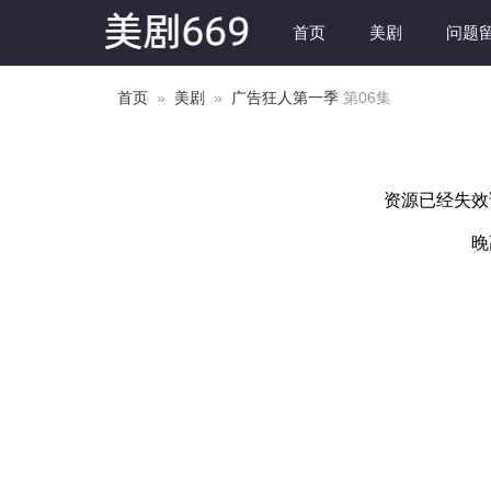
首页
美剧
问题
首页
»
美剧
»
广告狂人第一季
第06集