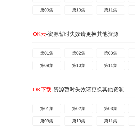
第09集
第10集
第11集
OK云
-资源暂时失效请更换其他资源
第01集
第02集
第03集
第09集
第10集
第11集
OK下载
-资源暂时失效请更换其他资源
第01集
第02集
第03集
第09集
第10集
第11集