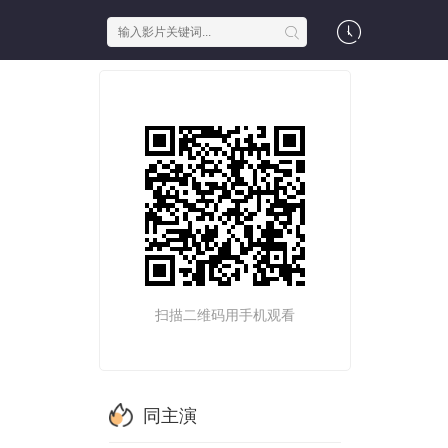
扫描二维码用手机观看
同主演