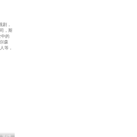
电视剧，
公司，斯
业中的
奥尔森
各色人等，
第4集