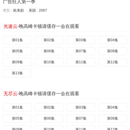
广告狂人第一季
类型：
欧美剧
美国
2007
光速云
-晚高峰卡顿请缓存一会在观看
第01集
第02集
第03集
第04集
第05集
第06集
第07集
第08集
第09集
第10集
第11集
第12集
第13集
无尽云
-晚高峰卡顿请缓存一会在观看
第01集
第02集
第03集
第04集
第05集
第06集
第07集
第08集
第09集
第10集
第11集
第12集