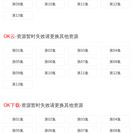
第09集
第10集
第11集
第12集
第13集
OK云
-资源暂时失效请更换其他资源
第01集
第02集
第03集
第04集
第05集
第06集
第07集
第08集
第09集
第10集
第11集
第12集
第13集
OK下载
-资源暂时失效请更换其他资源
第01集
第02集
第03集
第04集
第05集
第06集
第07集
第08集