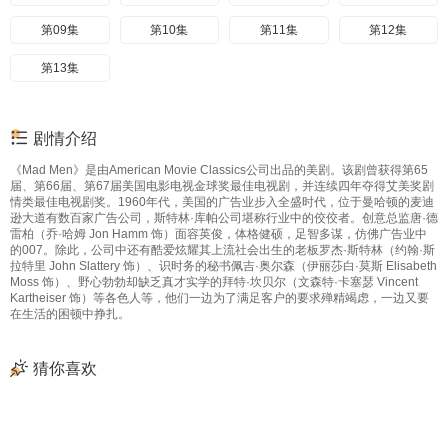
第09集
第10集
第11集
第12集
第13集
剧情介绍
《Mad Men》是由American Movie Classics公司出品的美剧。该剧曾获得第65
届、第66届、第67届美国电影电视金球奖最佳电视剧，并连续四年夺得艾美奖剧
情类最佳电视剧奖。1960年代，美国的广告业步入全盛时代，位于曼哈顿的麦迪
逊大道有数百家广告公司，斯特林·库帕公司堪称行业中的佼佼者。创意总监唐·德
雷柏（乔·哈姆 Jon Hamm 饰）面容英俊，体格健硕，足智多谋，仿佛广告业中
的007。除此，公司中还有酷爱炫耀其上流社会出生的老板罗杰·斯特林（约翰·斯
拉特里 John Slattery 饰）、识时务的秘书佩吉·奥尔森（伊丽莎白·莫斯 Elisabeth
Moss 饰）、野心勃勃却缺乏真才实学的拜特·坎贝尔（文森特·卡塞瑟 Vincent
Kartheiser 饰）等各色人等，他们一边为了满足客户的要求殚精竭虑，一边又要
在生活的困顿中挣扎。
猜你喜欢