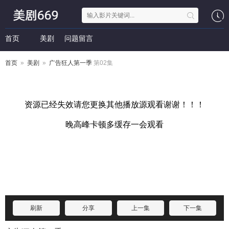
首页
美剧
问题留言
首页
»
美剧
»
广告狂人第一季
第02集
刷新
分享
上一集
下一集