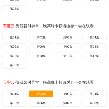
第13集
百度云
-资源暂时异常！晚高峰卡顿请缓存一会在观看
第01集
第02集
第03集
第04集
第05集
第06集
第07集
第08集
第09集
第10集
第11集
第12集
第13集
天空云
-资源暂时异常！晚高峰卡顿请缓存一会在观看
第01集
第02集
第03集
第04集
第05集
第06集
第07集
第08集