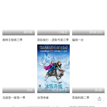
第08集
23集全
第8集完结
都铎王朝第三季
星际旅行：进取号第三季
骗我一次
完结
HD高清中字
第2集
戈德堡一家第一季
冰雪奇缘
雷德利第二季